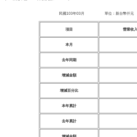
民國103年03月
單位：新台幣仟元
項目
營業收
本月
去年同期
增減金額
增減百分比
本年累計
去年累計
增減金額