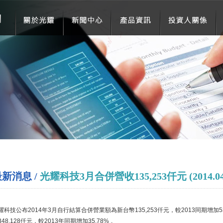
新消息 /
光耀科技3月合併營收135,253仟元 (2014.04.
耀科技公布2014年3月自行結算合併營業額為新台幣135,253仟元，較2013同期增加5
348,128仟元，較2013年同期增加35.78% 。